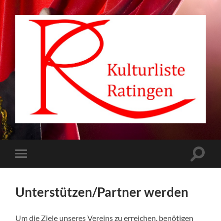
Kulturliste
Suchfe
Mobile-
ein-/a
Menü
ein-/ausblenden
Unterstützen/Partner werden
Um die Ziele unseres Vereins zu erreichen, benötigen